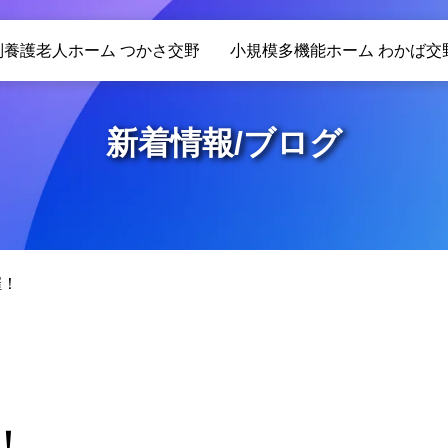
別養護老人ホーム つかさ交野
小規模多機能ホーム わかば交
特徴
特徴
新着情報/ブログ
サービス内容
サービス内容
入居のご案内
対象者
利用料金
利用料金
催！
施設紹介
施設紹介
入居までの流れ
ご利用までの流れ
！